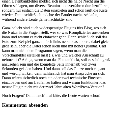
einen Datenbankfehler meldet, sich nicht die halbe Nacht um die
Ohren schlagen, um diverse Reanimationsverfahren durchzuführen,
sondern nur einfach die Daten einspielen und schon läuft die Kiste
wieder. Denn schließlich möchte der Bruder nachts schlafen,
während andere Leute gerne nachtaktiv sind.
Ganz beliebt sind auch widerspenstige Plugins fürs Blog, wo sich
die Nutzerin die Fragen stellt, wer so was Kompliziertes ausdenken
kann und warum es nicht einfacher geht. Denn schließlich soll das
Foto zum Beispiel ganz einfach links neben das andere, dabei gleich
groß sein, aber die Datei schön klein und mit hoher Qualität. Und
kann man nicht dem Programm sagen, wenn man die
Vorschaubilder erstellen lässt (!), wie und welcher Ausschnitt zu
nehmen ist? Ach ja, wenn man das Foto anklickt, soll es schön groß
anzusehen sein und die komplette Seite innerhalb von zwei
Sekunden geladen haben. Und dann soll das Ganze noch elegant
und würdig wirken, denn schließlich hat man Ansprüche an sich.
Dann wären sicherlich noch ein oder zwei technische Finessen
einzubauen und am Laufen zu halten und warum funktioniert das
neuste Plugin nicht mit der zwei Jahre alten WordPress-Version?
Noch Fragen? Dann mach‘ mal bitte, die Leute warten schon!
Kommentar absenden