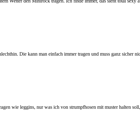
em Wetter den Minirock tragen. Ich finde immer, das sieht total sexy a
lechthin. Die kann man einfach immer tragen und muss ganz sicher nich
agen wie leggins, nur was ich von strumpfhosen mit muster halten soll,