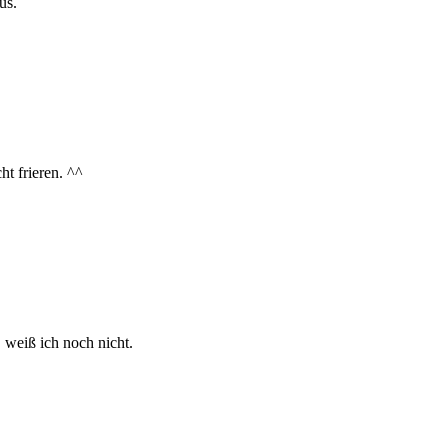
us.
t frieren. ^^
 weiß ich noch nicht.