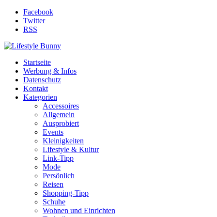
Facebook
Twitter
RSS
Startseite
Werbung & Infos
Datenschutz
Kontakt
Kategorien
Accessoires
Allgemein
Ausprobiert
Events
Kleinigkeiten
Lifestyle & Kultur
Link-Tipp
Mode
Persönlich
Reisen
Shopping-Tipp
Schuhe
Wohnen und Einrichten