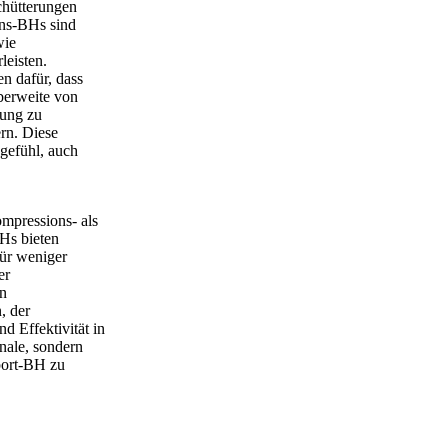
chütterungen
ons-BHs sind
wie
leisten.
en dafür, dass
Oberweite von
kung zu
rn. Diese
gefühl, auch
ompressions- als
Hs bieten
für weniger
er
en
, der
d Effektivität in
onale, sondern
port-BH zu