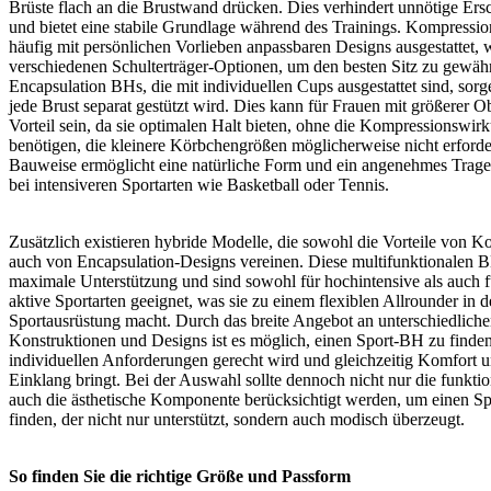
Brüste flach an die Brustwand drücken. Dies verhindert unnötige Ers
und bietet eine stabile Grundlage während des Trainings. Kompressi
häufig mit persönlichen Vorlieben anpassbaren Designs ausgestattet, 
verschiedenen Schulterträger-Optionen, um den besten Sitz zu gewähr
Encapsulation BHs, die mit individuellen Cups ausgestattet sind, sorg
jede Brust separat gestützt wird. Dies kann für Frauen mit größerer 
Vorteil sein, da sie optimalen Halt bieten, ohne die Kompressionswir
benötigen, die kleinere Körbchengrößen möglicherweise nicht erforde
Bauweise ermöglicht eine natürliche Form und ein angenehmes Trage
bei intensiveren Sportarten wie Basketball oder Tennis.
Zusätzlich existieren hybride Modelle, die sowohl die Vorteile von K
auch von Encapsulation-Designs vereinen. Diese multifunktionalen B
maximale Unterstützung und sind sowohl für hochintensive als auch 
aktive Sportarten geeignet, was sie zu einem flexiblen Allrounder in d
Sportausrüstung macht. Durch das breite Angebot an unterschiedlich
Konstruktionen und Designs ist es möglich, einen Sport-BH zu finden
individuellen Anforderungen gerecht wird und gleichzeitig Komfort un
Einklang bringt. Bei der Auswahl sollte dennoch nicht nur die funkti
auch die ästhetische Komponente berücksichtigt werden, um einen S
finden, der nicht nur unterstützt, sondern auch modisch überzeugt.
So finden Sie die richtige Größe und Passform