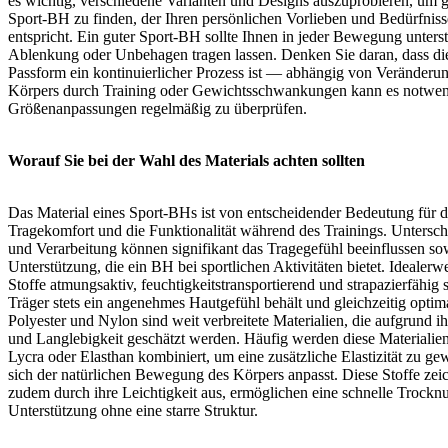
es wichtig, verschiedene Varianten und Designs auszuprobieren, um 
Sport-BH zu finden, der Ihren persönlichen Vorlieben und Bedürfnis
entspricht. Ein guter Sport-BH sollte Ihnen in jeder Bewegung unters
Ablenkung oder Unbehagen tragen lassen. Denken Sie daran, dass die
Passform ein kontinuierlicher Prozess ist — abhängig von Veränderu
Körpers durch Training oder Gewichtsschwankungen kann es notwend
Größenanpassungen regelmäßig zu überprüfen.
Worauf Sie bei der Wahl des Materials achten sollten
Das Material eines Sport-BHs ist von entscheidender Bedeutung für 
Tragekomfort und die Funktionalität während des Trainings. Untersch
und Verarbeitung können signifikant das Tragegefühl beeinflussen so
Unterstützung, die ein BH bei sportlichen Aktivitäten bietet. Idealerwe
Stoffe atmungsaktiv, feuchtigkeitstransportierend und strapazierfähig 
Träger stets ein angenehmes Hautgefühl behält und gleichzeitig optima
Polyester und Nylon sind weit verbreitete Materialien, die aufgrund ihr
und Langlebigkeit geschätzt werden. Häufig werden diese Materialie
Lycra oder Elasthan kombiniert, um eine zusätzliche Elastizität zu gew
sich der natürlichen Bewegung des Körpers anpasst. Diese Stoffe zei
zudem durch ihre Leichtigkeit aus, ermöglichen eine schnelle Trockn
Unterstützung ohne eine starre Struktur.