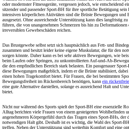
oder modernster Fitnessgeräte, vergessen jedoch, wie entscheidend ei
sitzender und passender Sport-BH für ihre sportliche Betätigung sein
intensiven körperlichen Aktivtäten sind die Brüste Bewegungen und 
ausgesetzt. Ohne ausreichende Unterstützung kann dies langfristig 
führen, die von unangenehmen Schmerzen bis hin zu Deformationen 
irreversiblen Gewebeschäden reichen.
Das Brustgewebe selbst setzt sich hauptsächlich aus Fett- und Binde
zusammen und besitzt leider keine eigene Muskulatur, die für den no
sorgen könnte. Daher kann es bei sehr aktiven Bewegungen, wie beis
beim Laufen oder Springen, zu unkontrollierten Auf-und-Ab-Bewe
die den empfindlichen Bereich stark belasten. Ein passgenauer Sport
diese Bewegungen maßgeblich, indem er die Brüste stabilisiert, dabei
einen hohen Tragekomfort bietet. Für Frauen, die bei bestimmten Spo
Bewegungsfreiheit im Rückenbereich benötigen, kann
ein rückenfrei
eine gute Alternative darstellen, solange es ausreichend Halt und Unt
bietet.
Nicht nur während des Sports spielt der Sport-BH eine essenzielle Ro
Alltag berichten viele Frauen von einem gesteigerten Wohlbefinden u
angenehmeren Körpergefühl durch das Tragen eines Sport-BHs, der 
notwendigen Halt gibt. Deshalb ist es wichtig, die Wahl des Sport-BH
treffen. Neben der Unterstützung sind weiterhin Komfort und eine op