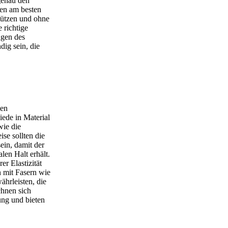
genau den
sen am besten
tützen und ohne
 richtige
ngen des
ig sein, die
den
iede in Material
wie die
ise sollten die
sein, damit der
len Halt erhält.
er Elastizität
n mit Fasern wie
ährleisten, die
chnen sich
ung und bieten