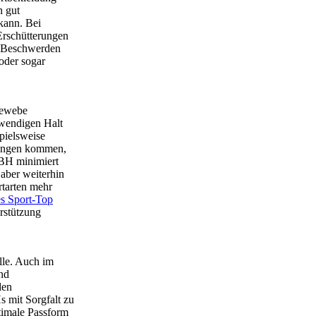
n gut
 kann. Bei
Erschütterungen
zu Beschwerden
oder sogar
gewebe
twendigen Halt
pielsweise
gungen kommen,
-BH minimiert
 aber weiterhin
rtarten mehr
es Sport-Top
erstützung
lle. Auch im
nd
den
s mit Sorgfalt zu
timale Passform