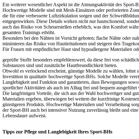
Ein weiterer wesentlicher Aspekt ist die Atmungsaktivität des Sport-
Hochwertige Modelle sind mit Mesh-Einsätzen oder perforierten Zonen
die für eine verbesserte Luftzirkulation sorgen und der Schweißbildu
entgegenwirken. Diese Details wirken nicht nur hautschonend, sonde
auch das Risiko von Scheuerstellen erheblich, was den Komfort wäh
gesamten Trainings erhöht.
Besonders bei den Nähten ist Vorsicht geboten; flache Nähte oder na
minimieren das Risiko von Hautirritationen und steigern den Tragekom
Für Frauen mit empfindlicher Haut sind hypoallergene Materialien o
geprüfte Stoffe besonders empfehlenswert, da diese frei von schädlic
Substanzen sind und zusätzliche Hautfreundlichkeit bieten.
Obwohl es verlockend erscheint, günstige Modelle zu wählen, lohnt s
Investition in qualitativ hochwertige Sport-BHs. Solche Modelle vere
Langlebigkeit und Funktion und garantieren, dass Bewegungen sow
sportlicher Aktivitäten als auch im Alltag frei und bequem ausgeführ
Die langfristigen Vorteile, die sich aus der Wahl hochwertiger und gut
Materialien ergeben, überwiegen bei weitem die kurzfristige Kostene
günstigeren Produkts. Hochwertige Materialien und Verarbeitung sorg
der Sport-BH auch bei intensiver Nutzung zuverlässig bleibt und eine
Lebensdauer aufweist.
Tipps zur Pflege und Langlebigkeit Ihres Sport-BHs