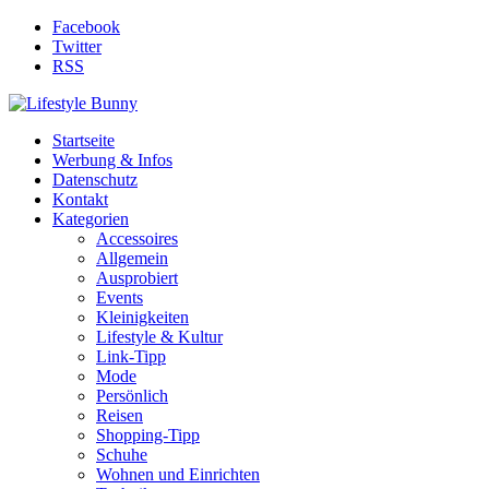
Facebook
Twitter
RSS
Startseite
Werbung & Infos
Datenschutz
Kontakt
Kategorien
Accessoires
Allgemein
Ausprobiert
Events
Kleinigkeiten
Lifestyle & Kultur
Link-Tipp
Mode
Persönlich
Reisen
Shopping-Tipp
Schuhe
Wohnen und Einrichten