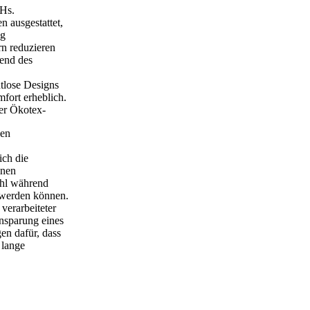
BHs.
 ausgestattet,
ng
rn reduzieren
rend des
htlose Designs
fort erheblich.
der Ökotex-
hen
ich die
inen
ohl während
t werden können.
 verarbeiteter
insparung eines
en dafür, dass
 lange