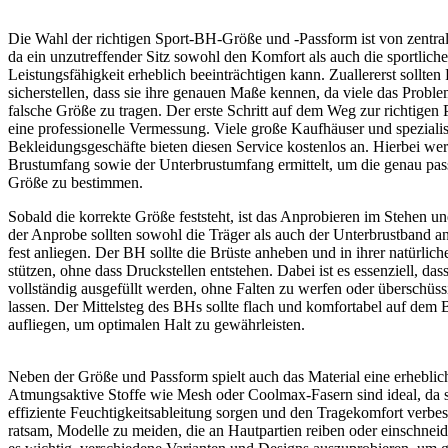
Die Wahl der richtigen Sport-BH-Größe und -Passform ist von zentra
da ein unzutreffender Sitz sowohl den Komfort als auch die sportliche
Leistungsfähigkeit erheblich beeinträchtigen kann. Zuallererst sollten
sicherstellen, dass sie ihre genauen Maße kennen, da viele das Proble
falsche Größe zu tragen. Der erste Schritt auf dem Weg zur richtigen 
eine professionelle Vermessung. Viele große Kaufhäuser und spezialis
Bekleidungsgeschäfte bieten diesen Service kostenlos an. Hierbei we
Brustumfang sowie der Unterbrustumfang ermittelt, um die genau pa
Größe zu bestimmen.
Sobald die korrekte Größe feststeht, ist das Anprobieren im Stehen une
der Anprobe sollten sowohl die Träger als auch der Unterbrustband 
fest anliegen. Der BH sollte die Brüste anheben und in ihrer natürlic
stützen, ohne dass Druckstellen entstehen. Dabei ist es essenziell, das
vollständig ausgefüllt werden, ohne Falten zu werfen oder überschü
lassen. Der Mittelsteg des BHs sollte flach und komfortabel auf dem 
aufliegen, um optimalen Halt zu gewährleisten.
Neben der Größe und Passform spielt auch das Material eine erheblic
Atmungsaktive Stoffe wie Mesh oder Coolmax-Fasern sind ideal, da si
effiziente Feuchtigkeitsableitung sorgen und den Tragekomfort verbess
ratsam, Modelle zu meiden, die an Hautpartien reiben oder einschneid