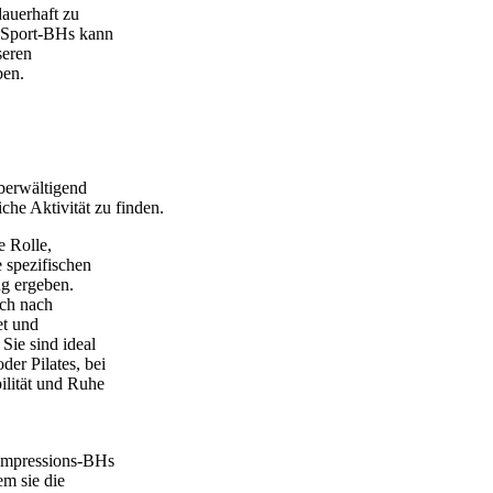
auerhaft zu
s Sport-BHs kann
seren
ben.
überwältigend
iche Aktivität zu finden.
e Rolle,
 spezifischen
ng ergeben.
ich nach
et und
Sie sind ideal
der Pilates, bei
ilität und Ruhe
Kompressions-BHs
m sie die