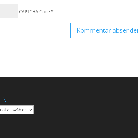
CAPTCHA Code
*
hiv
iv