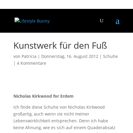
Kunstwerk für den Fuß
von
Patricia
|
Donnerstag, 16. August 2012
|
Schuhe
|
4 Kommentare
Nicholas Kirkwood for Erdem
Ich finde diese Schuhe von Nicholas Kirkwood
großartig, auch wenn sie nicht meiner
Lebenswirklichkeit entsprechen. Denn ich habe
keine Ahnung, wie es sich auf einem Quaderabsatz