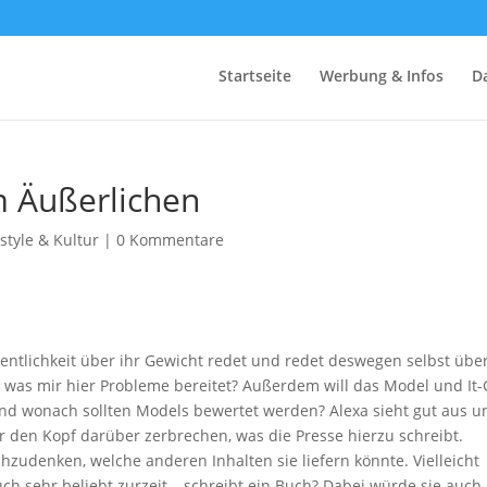
Startseite
Werbung & Infos
D
m Äußerlichen
estyle & Kultur
|
0 Kommentare
ntlichkeit über ihr Gewicht redet und redet deswegen selbst über
, was mir hier Probleme bereitet? Außerdem will das Model und It-G
nd wonach sollten Models bewertet werden? Alexa sieht gut aus u
iger den Kopf darüber zerbrechen, was die Presse hierzu schreibt.
zudenken, welche anderen Inhalten sie liefern könnte. Vielleicht
auch sehr beliebt zurzeit – schreibt ein Buch? Dabei würde sie auch