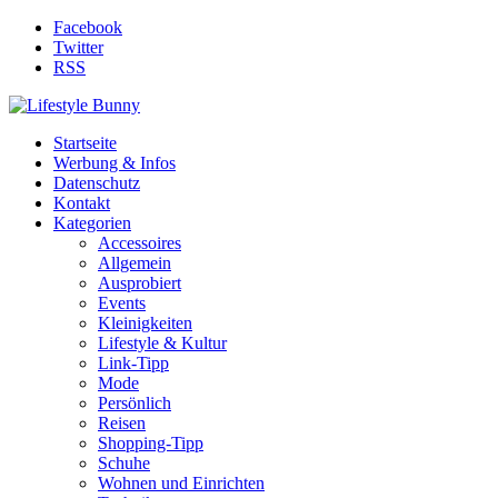
Facebook
Twitter
RSS
Startseite
Werbung & Infos
Datenschutz
Kontakt
Kategorien
Accessoires
Allgemein
Ausprobiert
Events
Kleinigkeiten
Lifestyle & Kultur
Link-Tipp
Mode
Persönlich
Reisen
Shopping-Tipp
Schuhe
Wohnen und Einrichten