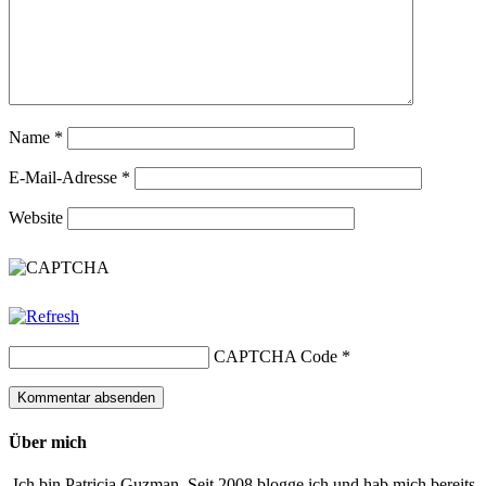
Name
*
E-Mail-Adresse
*
Website
CAPTCHA Code
*
Über mich
Ich bin Patricia Guzman. Seit 2008 blogge ich und hab mich bereits