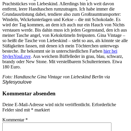
Prachtstückes von Liebeskind. Allerdings bin ich weit davon
entfernt, leere Handtaschen rumzutragen. Ich habe immer die
Grundausrüstung dabei, tendiere also zum Großraumtransporter:
Windeln, Wickelunterlagen und Kekse – die mit Schokolade. Es
wird der Tag kommen, an dem ich auch nur ein Hauch von Nichts
verstauen werde. Bis dahin muss ich jeden Gegenstand, den ich aus
meiner Tasche angel, von Kekskrümeln freipusten. Gina Vintage –
so heißt die Tasche von Liebeskind – sieht so aus, als könnte sie alle
Süßigkeiten fassen, mit denen ich mein Töchterchen unterwegs
besteche. Ihr bekommt sie in unterschiedlichen Farben
hier bei
StylesYouLove
. Aus weichem Büffelleder in grau, blau, schwarz,
brandy oder New Stone. Mit verstellbarem Schulterriemen. Etwa
180 Euro.
Foto: Handtasche Gina Vintage von Liebeskind Berlin via
Stylesyoulove
Kommentar absenden
Deine E-Mail-Adresse wird nicht veröffentlicht.
Erforderliche
Felder sind mit
*
markiert
Kommentar
*