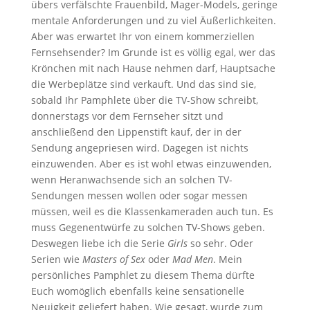
übers verfälschte Frauenbild, Mager-Models, geringe
mentale Anforderungen und zu viel Äußerlichkeiten.
Aber was erwartet Ihr von einem kommerziellen
Fernsehsender? Im Grunde ist es völlig egal, wer das
Krönchen mit nach Hause nehmen darf, Hauptsache
die Werbeplätze sind verkauft. Und das sind sie,
sobald Ihr Pamphlete über die TV-Show schreibt,
donnerstags vor dem Fernseher sitzt und
anschließend den Lippenstift kauf, der in der
Sendung angepriesen wird. Dagegen ist nichts
einzuwenden. Aber es ist wohl etwas einzuwenden,
wenn Heranwachsende sich an solchen TV-
Sendungen messen wollen oder sogar messen
müssen, weil es die Klassenkameraden auch tun. Es
muss Gegenentwürfe zu solchen TV-Shows geben.
Deswegen liebe ich die Serie
Girls
so sehr. Oder
Serien wie
Masters of Sex
oder
Mad Men
. Mein
persönliches Pamphlet zu diesem Thema dürfte
Euch womöglich ebenfalls keine sensationelle
Neuigkeit geliefert haben. Wie gesagt, wurde zum