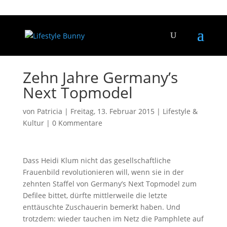
Zehn Jahre Germany’s
Next Topmodel
von
Patricia
|
Freitag, 13. Februar 2015
|
Lifestyle &
Kultur
|
0 Kommentare
Dass Heidi Klum nicht das gesellschaftliche
Frauenbild revolutionieren will, wenn sie in der
zehnten Staffel von Germany’s Next Topmodel zum
Defilee bittet, dürfte mittlerweile die letzte
enttäuschte Zuschauerin bemerkt haben. Und
trotzdem: wieder tauchen im Netz die Pamphlete auf