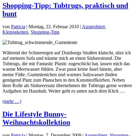
Shopping-Tipp: Tubtrugs, praktisch und
bunt
von
Patricia
|
Montag, 22. Februar 2010
|
Ausprobiert
,
Kleinigkeiten
,
Shopping-Tipp
Während der Schneeregen auf Duisburgs Straßen klatscht, sitze ich
auf meinem Sofa und träume mich an einen Südseestrand. Die
Tubtrugs, die mir Fantastic Plastic zugeschickt hat, lassen mich das
warme Meerwasser fühlen. Zwar passt keine Insel hinein, aber
meine Füße, Gummientchen und warmes Salzwasser finden
genügend Platz zum Planschen in den Kunststoffkörben. Neben
ihrer Rolle als Südseeersatz übernehmen die Tubtrugs gerne weitere
Aufgaben im Haushalt. Weiter geht es unten nach dem Klick …
(mehr …)
Die Lifestyle Bunny-
Weihnachtskollektion
von
Patricia
|
Montag, 7. Dezember 2009
|
Ausprobiert
,
Shopping-