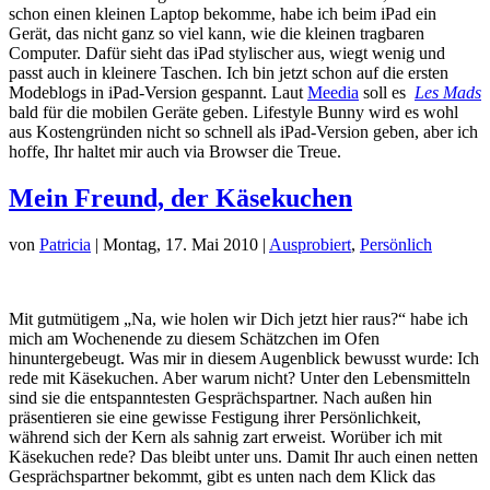
schon einen kleinen Laptop bekomme, habe ich beim iPad ein
Gerät, das nicht ganz so viel kann, wie die kleinen tragbaren
Computer. Dafür sieht das iPad stylischer aus, wiegt wenig und
passt auch in kleinere Taschen. Ich bin jetzt schon auf die ersten
Modeblogs in iPad-Version gespannt. Laut
Meedia
soll es
Les Mads
bald für die mobilen Geräte geben. Lifestyle Bunny wird es wohl
aus Kostengründen nicht so schnell als iPad-Version geben, aber ich
hoffe, Ihr haltet mir auch via Browser die Treue.
Mein Freund, der Käsekuchen
von
Patricia
|
Montag, 17. Mai 2010
|
Ausprobiert
,
Persönlich
Mit gutmütigem „Na, wie holen wir Dich jetzt hier raus?“ habe ich
mich am Wochenende zu diesem Schätzchen im Ofen
hinuntergebeugt. Was mir in diesem Augenblick bewusst wurde: Ich
rede mit Käsekuchen. Aber warum nicht? Unter den Lebensmitteln
sind sie die entspanntesten Gesprächspartner. Nach außen hin
präsentieren sie eine gewisse Festigung ihrer Persönlichkeit,
während sich der Kern als sahnig zart erweist. Worüber ich mit
Käsekuchen rede? Das bleibt unter uns. Damit Ihr auch einen netten
Gesprächspartner bekommt, gibt es unten nach dem Klick das