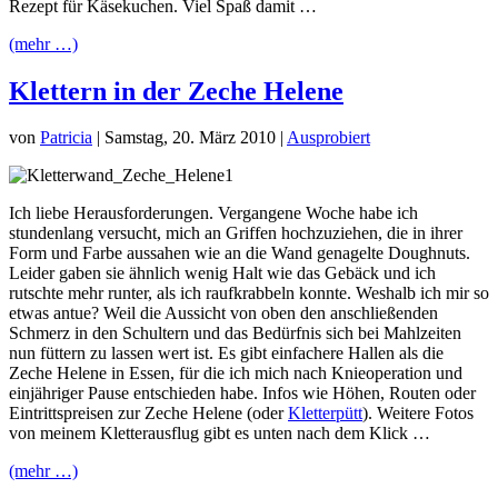
Rezept für Käsekuchen. Viel Spaß damit …
(mehr …)
Klettern in der Zeche Helene
von
Patricia
|
Samstag, 20. März 2010
|
Ausprobiert
Ich liebe Herausforderungen. Vergangene Woche habe ich
stundenlang versucht, mich an Griffen hochzuziehen, die in ihrer
Form und Farbe aussahen wie an die Wand genagelte Doughnuts.
Leider gaben sie ähnlich wenig Halt wie das Gebäck und ich
rutschte mehr runter, als ich raufkrabbeln konnte. Weshalb ich mir so
etwas antue? Weil die Aussicht von oben den anschließenden
Schmerz in den Schultern und das Bedürfnis sich bei Mahlzeiten
nun füttern zu lassen wert ist. Es gibt einfachere Hallen als die
Zeche Helene in Essen, für die ich mich nach Knieoperation und
einjähriger Pause entschieden habe. Infos wie Höhen, Routen oder
Eintrittspreisen zur Zeche Helene (oder
Kletterpütt
). Weitere Fotos
von meinem Kletterausflug gibt es unten nach dem Klick …
(mehr …)