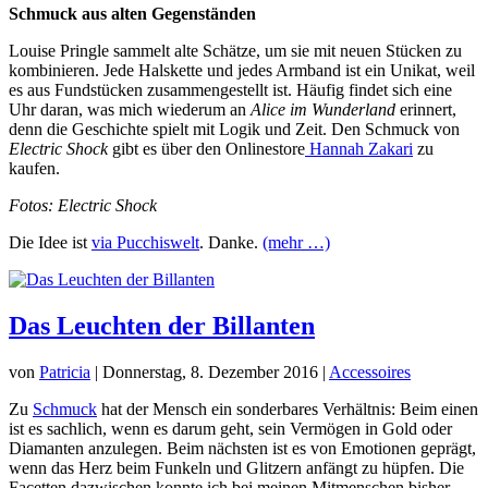
Schmuck aus alten Gegenständen
Louise Pringle sammelt alte Schätze, um sie mit neuen Stücken zu
kombinieren. Jede Halskette und jedes Armband ist ein Unikat, weil
es aus Fundstücken zusammengestellt ist. Häufig findet sich eine
Uhr daran, was mich wiederum an
Alice im Wunderland
erinnert,
denn die Geschichte spielt mit Logik und Zeit. Den Schmuck von
Electric Shock
gibt es über den Onlinestore
Hannah Zakari
zu
kaufen.
Fotos: Electric Shock
Die Idee ist
via Pucchiswelt
. Danke.
(mehr …)
Das Leuchten der Billanten
von
Patricia
|
Donnerstag, 8. Dezember 2016
|
Accessoires
Zu
Schmuck
hat der Mensch ein sonderbares Verhältnis: Beim einen
ist es sachlich, wenn es darum geht, sein Vermögen in Gold oder
Diamanten anzulegen. Beim nächsten ist es von Emotionen geprägt,
wenn das Herz beim Funkeln und Glitzern anfängt zu hüpfen. Die
Facetten dazwischen konnte ich bei meinen Mitmenschen bisher