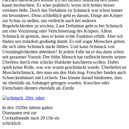
kaum beobachten. Es wäre praktisch, wenn sich beides besser
vereinen ließe. Doch das Verhältnis zu Schmuck war schon immer
ein besonderes. Denn schließlich geht es darum, Dinge am Körper
zur Schau zu stellen, um vielleicht auch bei anderen
Begehrlichkeiten zu wecken. Laut Definition geht es bei Schmuck
um eine Verzierung oder Verschönerung des Körpers. Allem
Schmuck ist gemein, dass er keine echte Funktion erfüllt. Aber wir
finden uns trotzdem großartig damit. Es soll sogar Menschen geben,
die sich ohne Schmuck nackt fühlen. Und kann Schmuck von
Unzulänglichkeiten ablenken? In jedem Falle tut er das dann schon
seit geraumer Vorzeit. Der frühe Mensch hat vielleicht bereits seinen
Überbiss durch eine schicke Halskette kaschieren wollen. Dabei
spielt keine Rolle, was wie womit geschmückt wurde. Überliefert ist
Muschelschmuck, den man um den Hals trug. Forscher fanden auch
Schneckenhäuser mit Löchern. Das könnte darauf hindeuten, dass
sie ebenfalls als Anhänger getragen wurden. Knochen oder
Eierschalen dienten ebenfalls als Zierde.
In den 1920er Jahren galten
Diamanten erst zur
Cocktailstunde nach 20 Uhr als
schicklich.