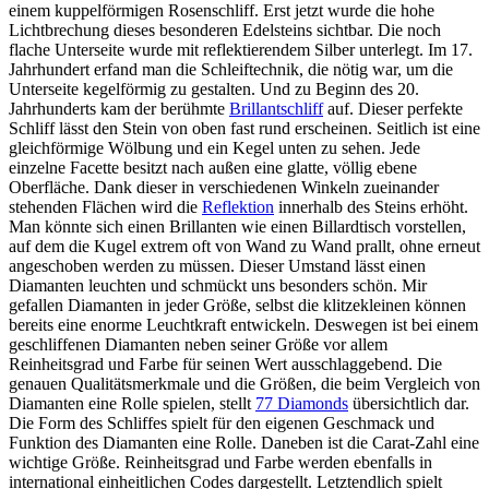
einem kuppelförmigen Rosenschliff. Erst jetzt wurde die hohe
Lichtbrechung dieses besonderen Edelsteins sichtbar. Die noch
flache Unterseite wurde mit reflektierendem Silber unterlegt. Im 17.
Jahrhundert erfand man die Schleiftechnik, die nötig war, um die
Unterseite kegelförmig zu gestalten. Und zu Beginn des 20.
Jahrhunderts kam der berühmte
Brillantschliff
auf. Dieser perfekte
Schliff lässt den Stein von oben fast rund erscheinen. Seitlich ist eine
gleichförmige Wölbung und ein Kegel unten zu sehen. Jede
einzelne Facette besitzt nach außen eine glatte, völlig ebene
Oberfläche. Dank dieser in verschiedenen Winkeln zueinander
stehenden Flächen wird die
Reflektion
innerhalb des Steins erhöht.
Man könnte sich einen Brillanten wie einen Billardtisch vorstellen,
auf dem die Kugel extrem oft von Wand zu Wand prallt, ohne erneut
angeschoben werden zu müssen. Dieser Umstand lässt einen
Diamanten leuchten und schmückt uns besonders schön. Mir
gefallen Diamanten in jeder Größe, selbst die klitzekleinen können
bereits eine enorme Leuchtkraft entwickeln. Deswegen ist bei einem
geschliffenen Diamanten neben seiner Größe vor allem
Reinheitsgrad und Farbe für seinen Wert ausschlaggebend. Die
genauen Qualitätsmerkmale und die Größen, die beim Vergleich von
Diamanten eine Rolle spielen, stellt
77 Diamonds
übersichtlich
dar.
Die Form des Schliffes spielt für den eigenen Geschmack und
Funktion des Diamanten eine Rolle. Daneben ist die Carat-Zahl eine
wichtige Größe. Reinheitsgrad und Farbe werden ebenfalls in
international einheitlichen Codes dargestellt. Letztendlich spielt