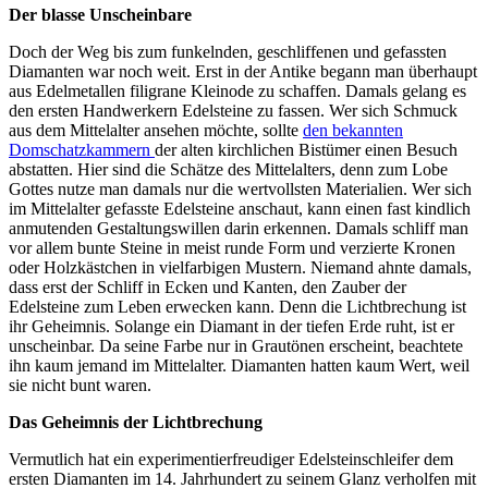
Der blasse Unscheinbare
Doch der Weg bis zum funkelnden, geschliffenen und gefassten
Diamanten war noch weit. Erst in der Antike begann man überhaupt
aus Edelmetallen filigrane Kleinode zu schaffen. Damals gelang es
den ersten Handwerkern Edelsteine zu fassen. Wer sich Schmuck
aus dem Mittelalter ansehen möchte, sollte
den bekannten
Domschatzkammern
der alten kirchlichen Bistümer einen Besuch
abstatten. Hier sind die Schätze des Mittelalters, denn zum Lobe
Gottes nutze man damals nur die wertvollsten Materialien. Wer sich
im Mittelalter gefasste Edelsteine anschaut, kann einen fast kindlich
anmutenden Gestaltungswillen darin erkennen. Damals schliff man
vor allem bunte Steine in meist runde Form und verzierte Kronen
oder Holzkästchen in vielfarbigen Mustern. Niemand ahnte damals,
dass erst der Schliff in Ecken und Kanten, den Zauber der
Edelsteine zum Leben erwecken kann. Denn die Lichtbrechung ist
ihr Geheimnis. Solange ein Diamant in der tiefen Erde ruht, ist er
unscheinbar. Da seine Farbe nur in Grautönen erscheint, beachtete
ihn kaum jemand im Mittelalter. Diamanten hatten kaum Wert, weil
sie nicht bunt waren.
Das Geheimnis der Lichtbrechung
Vermutlich hat ein experimentierfreudiger Edelsteinschleifer dem
ersten Diamanten im 14. Jahrhundert zu seinem Glanz verholfen mit